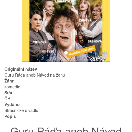
Originální název
Guru Ráďa aneb Návod na ženu
Žánr
komedie
Stát
ČR
Vydáno
Strašnické divadlo
Popis
Guru Ráďa aneb Návod