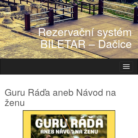
Rezervační systém
BILETAR – Dačice
Toggl
naviga
Guru Ráďa aneb Návod na
ženu