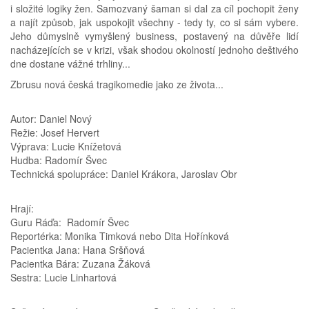
i složité logiky žen. Samozvaný šaman si dal za cíl pochopit ženy
a najít způsob, jak uspokojit všechny - tedy ty, co si sám vybere.
Jeho důmyslně vymyšlený business, postavený na důvěře lidí
nacházejících se v krizi, však shodou okolností jednoho deštivého
dne dostane vážné trhliny...
Zbrusu nová česká tragikomedie jako ze života...
Autor: Daniel Nový
Režie: Josef Hervert
Výprava: Lucie Knížetová
Hudba: Radomír Švec
Technická spolupráce: Daniel Krákora, Jaroslav Obr
Hrají:
Guru Ráďa: Radomír Švec
Reportérka: Monika Timková nebo Dita Hořínková
Pacientka Jana: Hana Sršňová
Pacientka Bára: Zuzana Žáková
Sestra: Lucie Linhartová